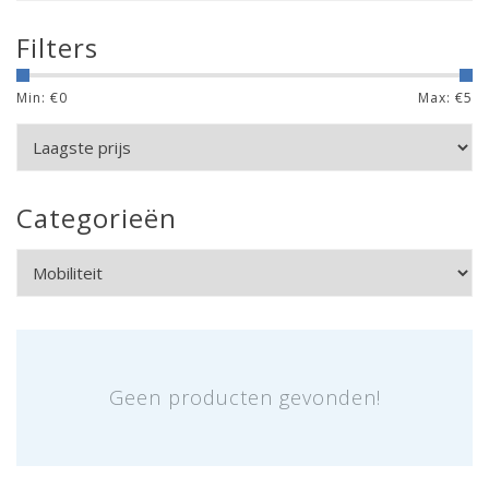
Filters
Min: €
0
Max: €
5
Categorieën
Geen producten gevonden!