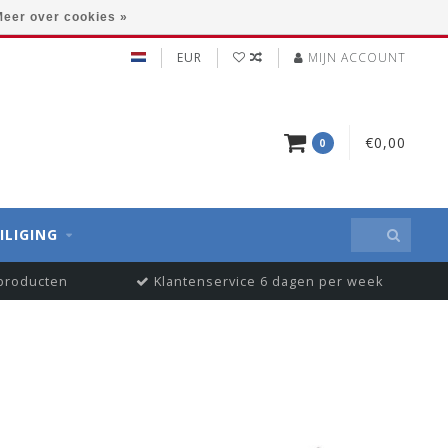
eer over cookies »
EUR
MIJN ACCOUNT
€0,00
0
ILIGING
 producten
Klantenservice 6 dagen per week