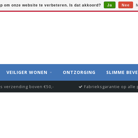
op om onze website te verbeteren. Is dat akkoord?
Ja
Nee
M
VEILIGER WONEN
ONTZORGING
SLIMME BEVE
is verzending boven €50,-
Fabrieksgarantie op alle