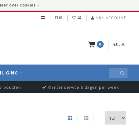
eer over cookies »
EUR
MIJN ACCOUNT
€0,00
0
ILIGING
 producten
Klantenservice 6 dagen per week