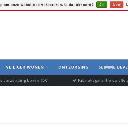
op om onze website te verbeteren. Is dat akkoord?
Ja
Nee
M
VEILIGER WONEN
ONTZORGING
SLIMME BEVE
is verzending boven €50,-
Fabrieksgarantie op alle