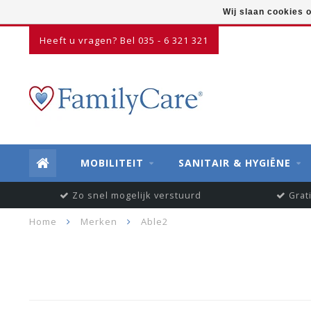
Wij slaan cookies 
Heeft u vragen? Bel 035 - 6 321 321
MOBILITEIT
SANITAIR & HYGIËNE
Zo snel mogelijk verstuurd
Grat
Home
Merken
Able2