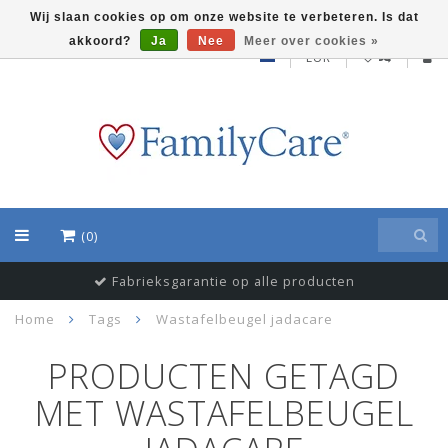
Wij slaan cookies op om onze website te verbeteren. Is dat
akkoord?
Ja
Nee
Meer over cookies »
EUR
(0)
Fabrieksgarantie op alle producten
Home
Tags
Wastafelbeugel jadacare
PRODUCTEN GETAGD
MET WASTAFELBEUGEL