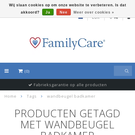
Wij slaan cookies op om onze website te verbeteren. Is dat
akkoord?
Ja
Nee
Meer over cookies »
EUR
(0)
Fabrieksgarantie op alle producten
Home
Tags
wandbeugel badkamer
PRODUCTEN GETAGD
MET WANDBEUGEL