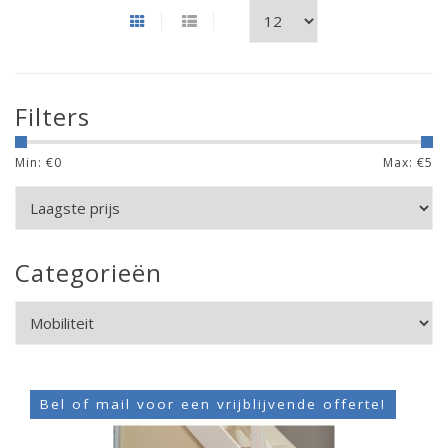
Filters
Min: €
0
Max: €
5
Categorieën
Bel of mail voor een vrijblijvende offerte!