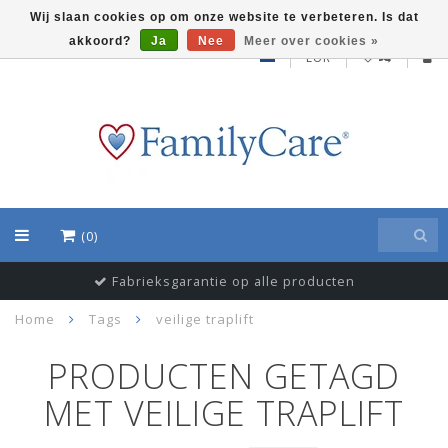
Wij slaan cookies op om onze website te verbeteren. Is dat
akkoord?
Ja
Nee
Meer over cookies »
EUR
(0)
Fabrieksgarantie op alle producten
Home
Tags
veilige traplift
PRODUCTEN GETAGD
MET VEILIGE TRAPLIFT