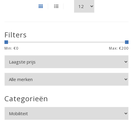
Filters
Min: €
0
Max: €
200
Categorieën