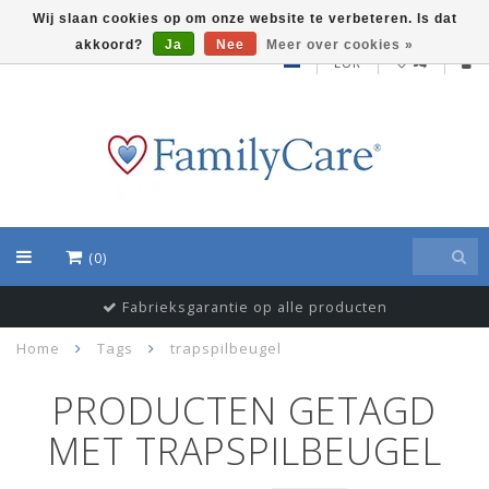
Wij slaan cookies op om onze website te verbeteren. Is dat
akkoord?
Ja
Nee
Meer over cookies »
EUR
(0)
Fabrieksgarantie op alle producten
Home
Tags
trapspilbeugel
PRODUCTEN GETAGD
MET TRAPSPILBEUGEL