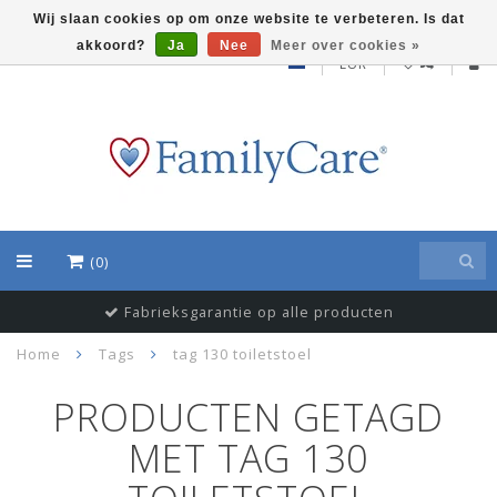
Wij slaan cookies op om onze website te verbeteren. Is dat
akkoord?
Ja
Nee
Meer over cookies »
EUR
(0)
Fabrieksgarantie op alle producten
Home
Tags
tag 130 toiletstoel
PRODUCTEN GETAGD
MET TAG 130