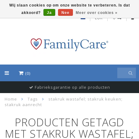
Wij slaan cookies op om onze website te verbeteren. Is dat
akkoord?
Ja
Nee
Meer over cookies »
EUR
(0)
Fabrieksgarantie op alle producten
Home
Tags
stakruk wastafel; stakruk keuken;
stakruk aanrecht
PRODUCTEN GETAGD
MET STAKRUK WASTAFEL;