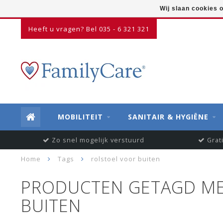
Wij slaan cookies 
Heeft u vragen? Bel 035 - 6 321 321
MOBILITEIT
SANITAIR & HYGIËNE
Zo snel mogelijk verstuurd
Grat
Home
Tags
rolstoel voor buiten
PRODUCTEN GETAGD ME
BUITEN