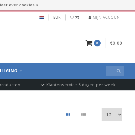
eer over cookies »
EUR
MIJN ACCOUNT
€0,00
0
ILIGING
 producten
Klantenservice 6 dagen per week