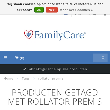
Wij slaan cookies op om onze website te verbeteren. Is dat
akkoord?
Ja
Nee
Meer over cookies »
EUR
(0)
Fabrieksgarantie op alle producten
Home
Tags
rollator premis
PRODUCTEN GETAGD
MET ROLLATOR PREMIS