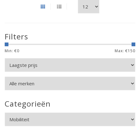
Filters
Min: €
0
Max: €
150
Categorieën