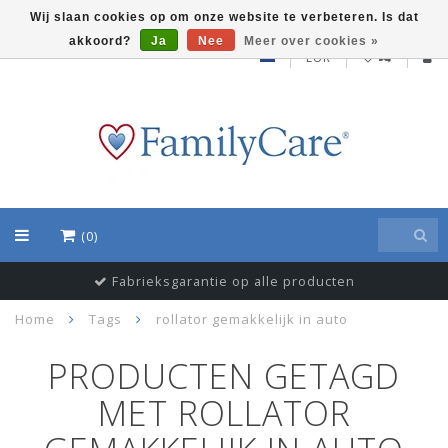
Wij slaan cookies op om onze website te verbeteren. Is dat
akkoord?
Ja
Nee
Meer over cookies »
EUR
(0)
Fabrieksgarantie op alle producten
Home
Tags
rollator gemakkelijk in auto
PRODUCTEN GETAGD
MET ROLLATOR