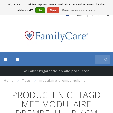
Wij slaan cookies op om onze website te verbeteren. Is dat
akkoord?
Ja
Nee
Meer over cookies »
EUR
(0)
Fabrieksgarantie op alle producten
Home
Tags
modulaire drempelhulp 4cm
PRODUCTEN GETAGD
MET MODULAIRE