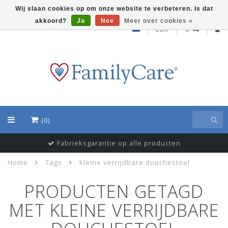
Wij slaan cookies op om onze website te verbeteren. Is dat
akkoord?
Ja
Nee
Meer over cookies »
EUR
(0)
Fabrieksgarantie op alle producten
Home
Tags
kleine verrijdbare douchestoel
PRODUCTEN GETAGD
MET KLEINE VERRIJDBARE