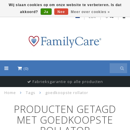
Wij slaan cookies op om onze website te verbeteren. Is dat
akkoord?
Ja
Nee
Meer over cookies »
EUR
(0)
Fabrieksgarantie op alle producten
Home
Tags
goedkoopste rollator
PRODUCTEN GETAGD
MET GOEDKOOPSTE