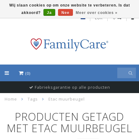
Wij slaan cookies op om onze website te verbeteren. Is dat
akkoord?
Ja
Nee
Meer over cookies »
EUR
(0)
Fabrieksgarantie op alle producten
Home
Tags
Etac muurbeugel
PRODUCTEN GETAGD
MET ETAC MUURBEUGEL