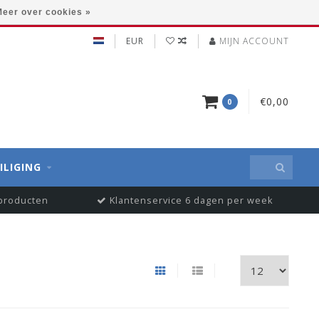
eer over cookies »
EUR
MIJN ACCOUNT
€0,00
0
ILIGING
 producten
Klantenservice 6 dagen per week