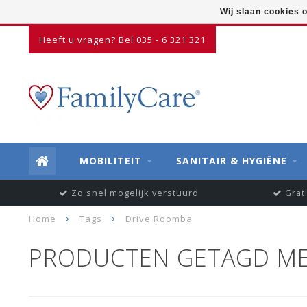
Wij slaan cookies 
Heeft u vragen? Bel 035 - 6 321 321
MOBILITEIT
SANITAIR & HYGIËNE
Zo snel mogelijk verstuurd
Grat
Home
Tags
Drive Roomba
PRODUCTEN GETAGD ME