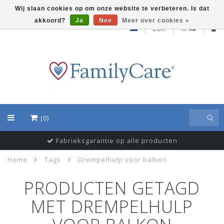
Wij slaan cookies op om onze website te verbeteren. Is dat
akkoord?
Ja
Nee
Meer over cookies »
EUR
(0)
Fabrieksgarantie op alle producten
Home
Tags
Drempelhulp voor balkon
PRODUCTEN GETAGD
MET DREMPELHULP