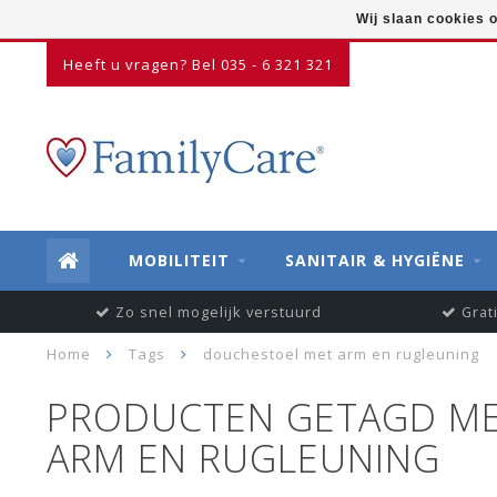
Wij slaan cookies 
Heeft u vragen? Bel 035 - 6 321 321
MOBILITEIT
SANITAIR & HYGIËNE
Zo snel mogelijk verstuurd
Grat
Home
Tags
douchestoel met arm en rugleuning
PRODUCTEN GETAGD M
ARM EN RUGLEUNING