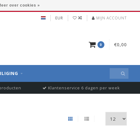
eer over cookies »
EUR
MIJN ACCOUNT
€0,00
0
ILIGING
 producten
Klantenservice 6 dagen per week