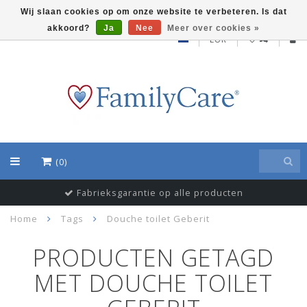
Wij slaan cookies op om onze website te verbeteren. Is dat
akkoord?
Ja
Nee
Meer over cookies »
EUR
(0)
Fabrieksgarantie op alle producten
Home
Tags
Douche toilet Geberit
PRODUCTEN GETAGD
MET DOUCHE TOILET