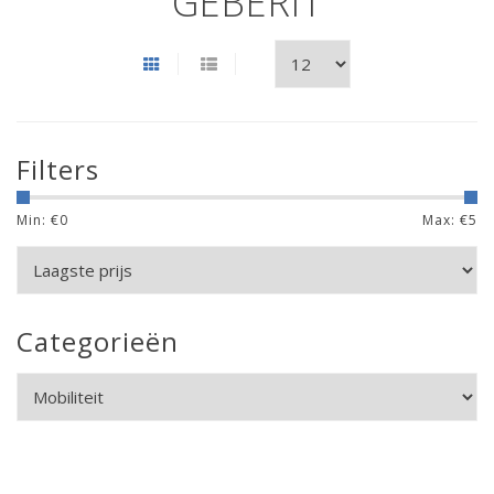
GEBERIT
Filters
Min: €
0
Max: €
5
Categorieën