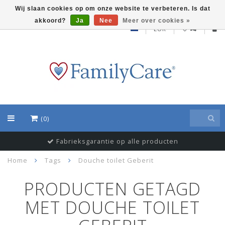
Wij slaan cookies op om onze website te verbeteren. Is dat
akkoord?
Ja
Nee
Meer over cookies »
EUR
(0)
Fabrieksgarantie op alle producten
Home
Tags
Douche toilet Geberit
PRODUCTEN GETAGD
MET DOUCHE TOILET