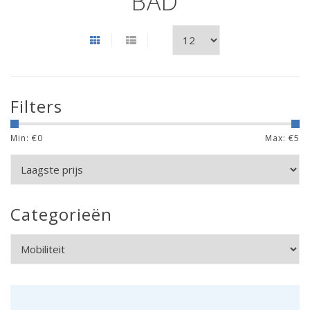
BAD
Filters
Min: €
0
Max: €
5
Categorieën