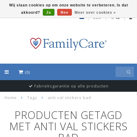
Wij slaan cookies op om onze website te verbeteren. Is dat
akkoord?
Ja
Nee
Meer over cookies »
EUR
(0)
Fabrieksgarantie op alle producten
Home
Tags
anti val stickers bad
PRODUCTEN GETAGD
MET ANTI VAL STICKERS