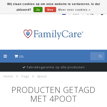
Wij slaan cookies op om onze website te verbeteren. Is dat
akkoord?
Ja
Nee
Meer over cookies »
EUR
(0)
Fabrieksgarantie op alle producten
Home
Tags
4poot
PRODUCTEN GETAGD
MET 4POOT