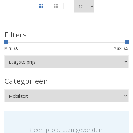
Filters
Min: €
0
Max: €
5
Categorieën
Geen producten gevonden!