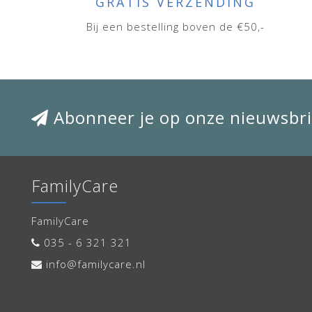
GRATIS VERZENDING
Bij een bestelling boven de €50,-
Abonneer je op onze nieuwsbri
FamilyCare
FamilyCare
035 - 6 321 321
info@familycare.nl