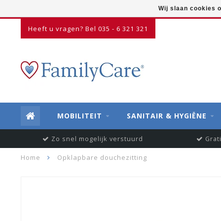
Wij slaan cookies 
Heeft u vragen? Bel 035 - 6 321 321
MOBILITEIT
SANITAIR & HYGIËNE
Zo snel mogelijk verstuurd
Grat
Home
Opklapbare douchezitting