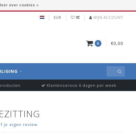
eer over cookies »
EUR
MIJN ACCOUNT
€0,00
0
ILIGING
 producten
Klantenservice 6 dagen per week
EZITTING
jf je eigen review